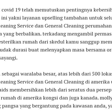
 covid 19 telah memutuskan pentingnya kebersiha
. ini yakni layanan upselling tambahan untuk sel
Cleaning Service dan General Cleaning perumahan
a yang berbalikan. terkadang mengambil perma
terilkan rumah dari skedul kamu sanggup mem
udak durasi buat melenyapkan masa bersama o
sayangi.
i sebagai waralaba besar, atas lebih dari 500 loka
leaning Service dan General Cleaning di amerika 
aids membersihkan lebih dari seratus dua perse
 rumah di amerika kongsi dan juga kanada. moll
pangsa yang bergantung pada kawasan anda, ya