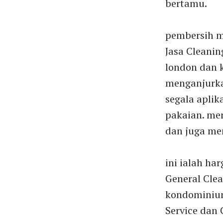
bertamu.
pembersih me
Jasa Cleanin
london dan k
menganjurka
segala apli
pakaian. me
dan juga me
ini ialah ha
General Cle
kondominium 
Service dan 