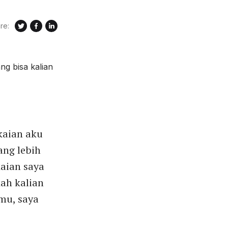
re:
kaian aku
ang lebih
aian saya
ah kalian
mu, saya