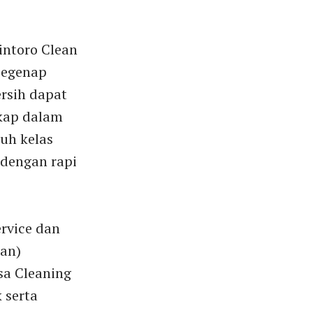
intoro Clean
 segenap
ersih dapat
akap dalam
uh kelas
 dengan rapi
ervice dan
uan)
sa Cleaning
 serta