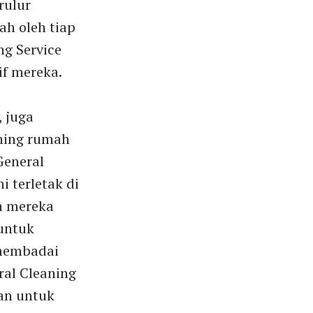
rulur
ah oleh tiap
ng Service
if mereka.
 juga
aning rumah
General
i terletak di
h mereka
untuk
 membadai
ral Cleaning
an untuk