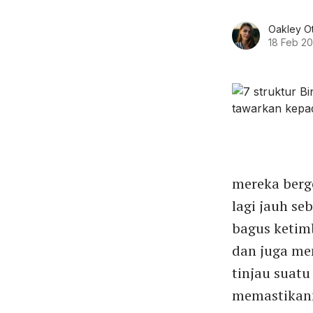
Oakley O
18 Feb 2
mereka berg
lagi jauh se
bagus ketim
dan juga me
tinjau suat
memastikann