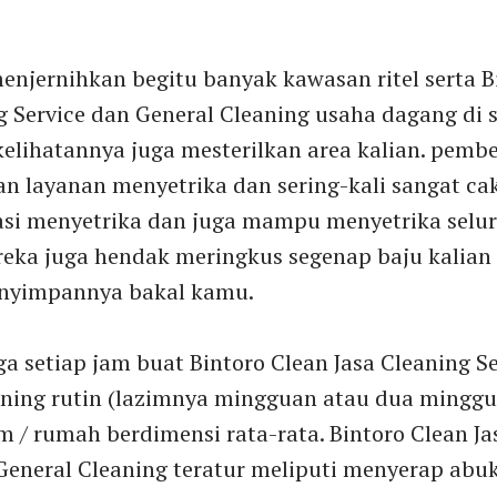
njernihkan begitu banyak kawasan ritel serta B
g Service dan General Cleaning usaha dagang di
elihatannya juga mesterilkan area kalian. pemb
n layanan menyetrika dan sering-kali sangat c
kasi menyetrika dan juga mampu menyetrika selur
reka juga hendak meringkus segenap baju kalian
nyimpannya bakal kamu.
rga setiap jam buat Bintoro Clean Jasa Cleaning S
aning rutin (lazimnya mingguan atau dua mingg
/ rumah berdimensi rata-rata. Bintoro Clean Ja
General Cleaning teratur meliputi menyerap abuk