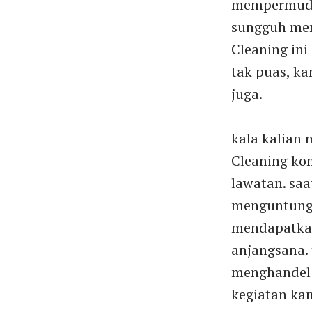
mempermudah
sungguh men
Cleaning ini
tak puas, k
juga.
kala kalian 
Cleaning ko
lawatan. sa
menguntungk
mendapatkan
anjangsana.
menghandel 
kegiatan ka