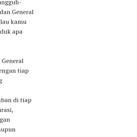
ungguh-
 dan General
kalau kamu
oduk apa
n General
engan tiap
g
ban di tiap
rasi,
ngan
maupun