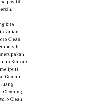
ma positif
ersih.
ng kita
n kalian
oro Clean
pembersih
a merupakan
anan Bintoro
 meliputi
an General
 ruang
sa Cleaning
toro Clean