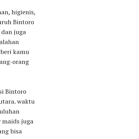
n, higienis,
uruh Bintoro
 dan juga
salahan
beri kamu
rang-orang
si Bintoro
utara. waktu
puluhan
y maids juga
ng bisa