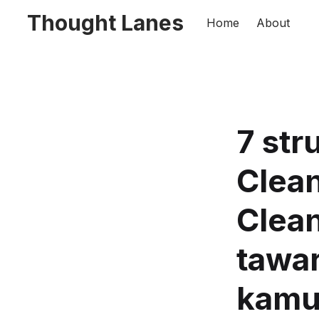
Thought Lanes
Home
About
7 str
Clean
Clean
tawa
kamu