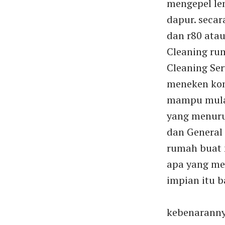
mengepel le
dapur. seca
dan r80 atau
Cleaning rum
Cleaning Ser
meneken kont
mampu mulai
yang menuru
dan General 
rumah buat 
apa yang m
impian itu 
kebenaranny