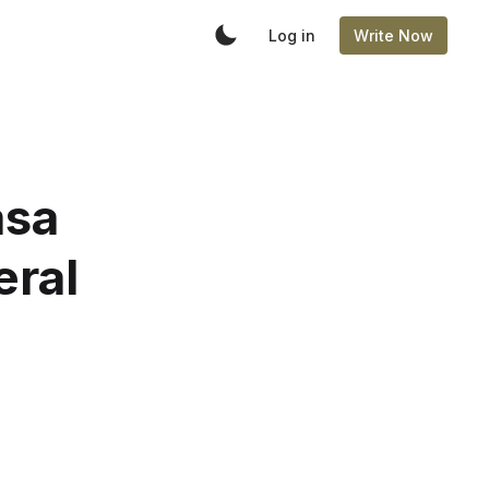
Log in
Write Now
asa
eral