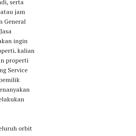
i, serta
 atau jam
an General
 Jasa
akan ingin
erti. kalian
n properti
ng Service
pemilik
menanyakan
elakukan
luruh orbit